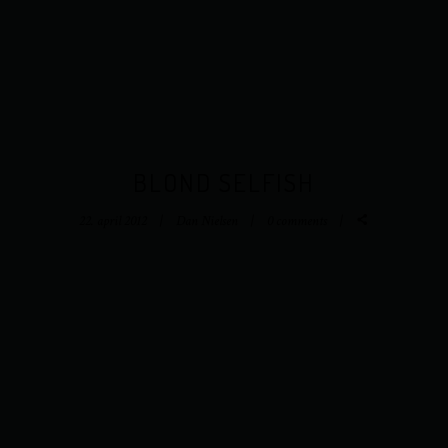
BLOND SELFISH
22. april 2012
Dan Nielsen
0 comments