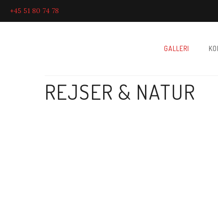
+45 51 80 74 78
GALLERI
KO
REJSER & NATUR