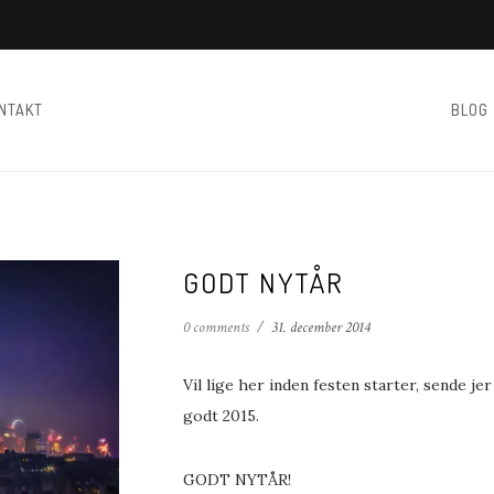
NTAKT
BLOG
GODT NYTÅR
0 comments
/
31. december 2014
Vil lige her inden festen starter, sende jer
godt 2015.
GODT NYTÅR!