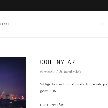
NTAKT
BLOG
GODT NYTÅR
0 comments
/
31. december 2014
Vil lige her inden festen starter, sende jer
godt 2015.
GODT NYTÅR!