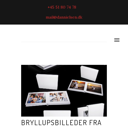
+45 51 80 74 78
mail@dannielsen.dk
BRYLLUPSBILLEDER FRA