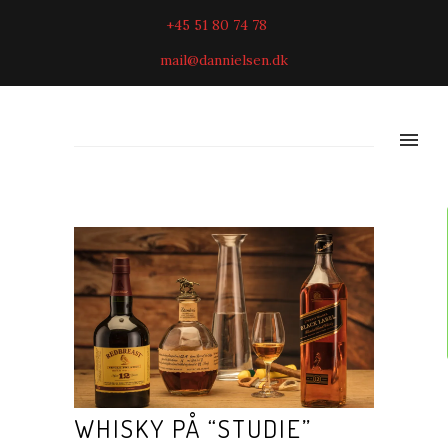
+45 51 80 74 78
mail@dannielsen.dk
WHISKY PÅ “STUDIE”