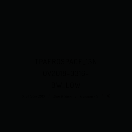
TPAEROSPACE_13N
OV2018-0316-
BW_LOW
9. oktober 2019
Dan Nielsen
0 comments